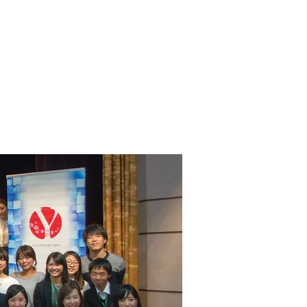
Y7/Y20 Summits
Application