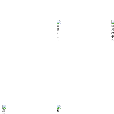
伊東正仁 氏
大鷹正人 氏
損
外
害
務
保
省
険
総
ジ
合
ャ
外
パ
交
ン
政
日
策
本
局
興
審
亜
議
株
官、
式
国
会
連
社
担
取
当
締
大
役・
使
常
務
執
行
原琴乃 氏
村上由美子 氏
役
OECD
外
員