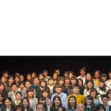
pan
Home
About
Member
Events