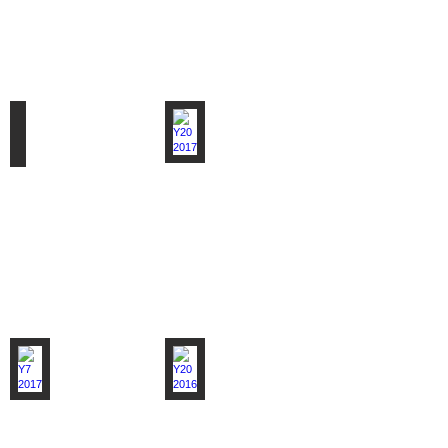
Y7 2018
Y20 2017
Ottawa,
Berlin,
Canada
Germany
Y7 2017
Y20 2016
Rome,
Shanghai,
Italy
China