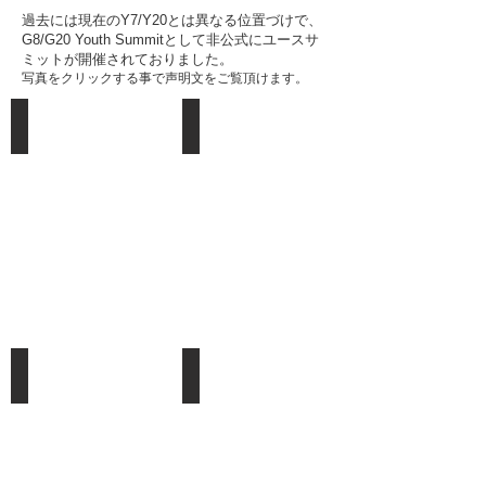
過去には現在のY7/Y20とは異なる位置づけで、
G8/G20 Youth Summitとして非公式にユースサ
ミットが開催されておりました。
写真をクリックする事で声明文をご覧頂けます。
2013
2012
London,
Washington
UK
DC,
USA
2011
2010
Paris,
Vancouver,
France
Canada