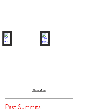
Y7 2016
Y20 2015
Tokyo,
Istanbul,
Japan
Turkey
Show More
Past Summits